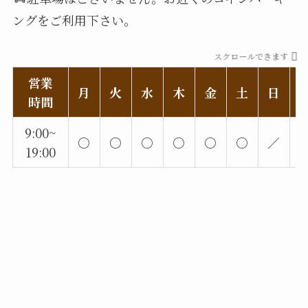
ングをご利用下さい。
スクロールできます
営業
月
火
水
木
金
土
日
時間
9:00~
○
○
○
○
○
○
／
19:00