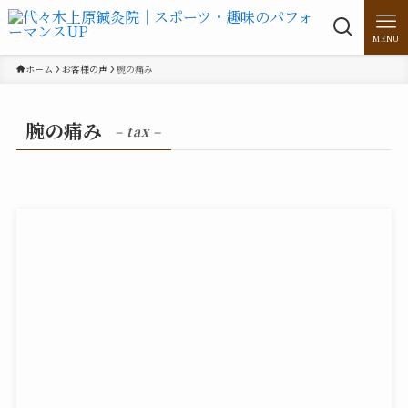
MENU
ホーム
お客様の声
腕の痛み
腕の痛み
– tax –