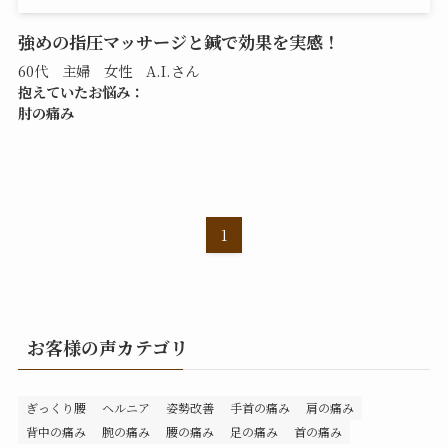
強めの指圧マッサージと鍼で効果を実感！
60代 主婦 女性 A.I.さん
抱えていたお悩み：
肘の痛み
1
お客様の声カテゴリ
ぎっくり腰
ヘルニア
姿勢改善
手首の痛み
肩の痛み
背中の痛み
腕の痛み
腰の痛み
足の痛み
首の痛み