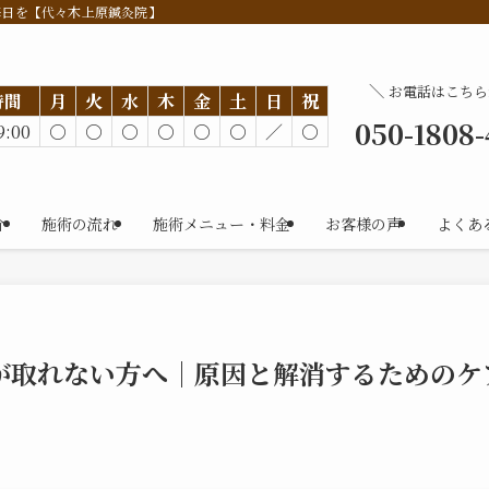
毎日を【代々木上原鍼灸院】
＼
お電話はこちら
時間
月
火
水
木
金
土
日
祝
050-1808
9:00
○
○
○
○
○
○
／
○
介
施術の流れ
施術メニュー・料金
お客様の声
よくあ
が取れない方へ｜原因と解消するためのケ