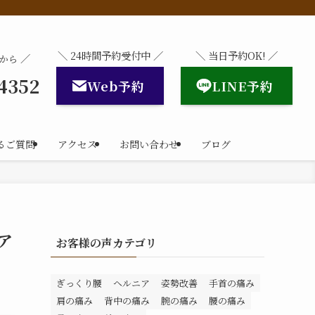
＼ 24時間予約受付中 ／
＼ 当日予約OK! ／
／
から
-4352
Web予約
LINE予約
るご質問
アクセス
お問い合わせ
ブログ
ア
お客様の声カテゴリ
ぎっくり腰
ヘルニア
姿勢改善
手首の痛み
肩の痛み
背中の痛み
腕の痛み
腰の痛み