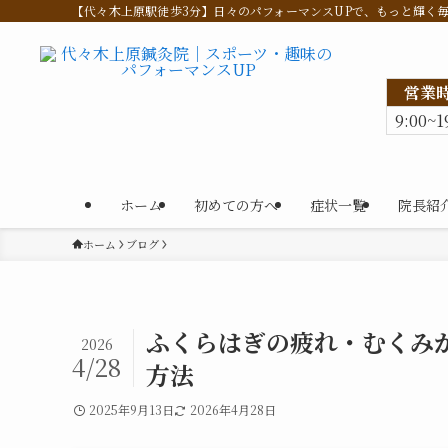
【代々木上原駅徒歩3分】日々のパフォーマンスUPで、もっと輝く
営業
9:00~1
ホーム
初めての方へ
症状一覧
院長紹
ホーム
ブログ
ふくらはぎの疲れ・むくみ
2026
4/28
方法
2025年9月13日
2026年4月28日