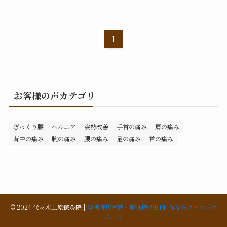
1
お客様の声カテゴリ
ぎっくり腰
ヘルニア
姿勢改善
手首の痛み
肩の痛み
背中の痛み
腕の痛み
腰の痛み
足の痛み
首の痛み
©
2024 代々木上原鍼灸院 |
整骨院接骨院・整体院のHP制作ならクリニック
エール